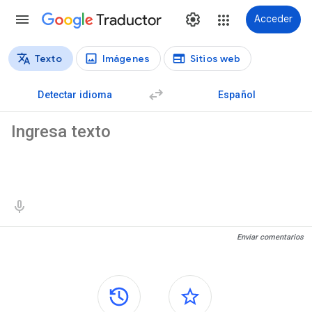
Traductor
Acceder
Texto
Imágenes
Sitios web
Tipos de traducción
Traducción de texto
Detectar idioma
Español
Texto de origen
Resultados de traducción
Enviar comentarios
Paneles laterales